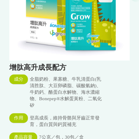
增肽高升成長配方
成分
全脂奶粉、果寡糖、牛乳清蛋白(乳
清胜肽、大豆卵磷脂、碳酸氫鈉)、
牛奶鈣、酪蛋白水解物、海水濃縮
物、Bonepep®水解蛋黃粉、二氧化
矽
作用
登高成長，維持骨骼與牙齒正常發
育，蛋白質與鈣質補充
產品容量
7公克／包，30包／盒