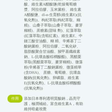
酸、維生素A醋酸鹽(乾燥葡萄糖
漿、阿拉伯膠、玉米澱粉、 維生素
A醋酸鹽、dl-α-生育醇(維生素E)(抗
氧化劑))、枸杞萃取(枸杞萃取、糊
精)、山桑子萃取(山桑子萃取、麥芽
糊精)、蔗糖素(甜味 劑)、紅藻萃取
(紅藻萃取(含蝦紅素)、維生素E、中
鏈三酸甘油酯、糊 精、辛烯基丁二
酸鈉澱粉、阿拉伯膠、二氧化矽、
脂肪酸聚合甘油酯、羧甲基纖維素
鈉、L-抗壞血酸棕櫚酸酯)、黑醋栗
萃取(黑醋栗萃取、麥芽糊精)、微藻
粉(辛烯基丁二酸鈉澱粉、微藻精華
(含DHA)、 蔗糖、葡萄糖、抗壞血
酸鈉(抗氧化劑)、卵磷脂、維生素
E(抗氧化劑)、L-抗壞血酸棕櫚酸酯
(抗氧化劑))
作用
添加日本專利透明質酸鈉，晶亮守
護，極潤補給。富含維生素A，有助
維持暗處視覺