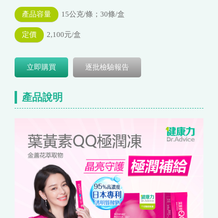
產品容量
15公克/條；30條/盒
定價
2,100元/盒
立即購買
逐批檢驗報告
產品說明