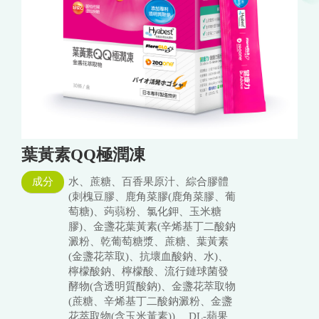
葉黃素QQ極潤凍
成分
水、蔗糖、百香果原汁、綜合膠體
(刺槐豆膠、鹿角菜膠(鹿角菜膠、葡
萄糖)、蒟蒻粉、氯化鉀、玉米糖
膠)、金盞花葉黃素(辛烯基丁二酸鈉
澱粉、乾葡萄糖漿、蔗糖、葉黃素
(金盞花萃取)、抗壞血酸鈉、水)、
檸檬酸鈉、檸檬酸、流行鏈球菌發
酵物(含透明質酸鈉)、金盞花萃取物
(蔗糖、辛烯基丁二酸鈉澱粉、金盞
花萃取物(含玉米黃素))、 DL-蘋果