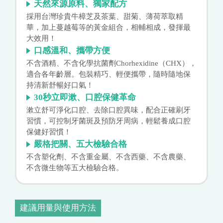
天然來源原料、獨家配方
採用台灣珍貴牛樟芝及茶葉、甜菊、薄荷萃取精
華，加上蔓越莓等的黃金組合，相輔相成，發揮最
大效用！
口感溫和、攜帶方便
不含酒精、不含化學抗菌劑Chorhexidine（CHX），
適合各年齡層。包裝精巧、輕便攜帶，隨時隨地保
持清新舒暢好口氣！
30秒立即漱、口腔保健革命
漱立舒可淨化口腔、去除口腔異味，配合正確刷牙
習慣，可控制牙菌斑及預防牙周病，輕鬆養成口腔
保健好習慣！
嚴格把關、五大檢驗合格
不含塑化劑、不含重金屬、不含西藥、不含農藥、
不含微生物等五大檢驗合格。
建議用量與使用方法