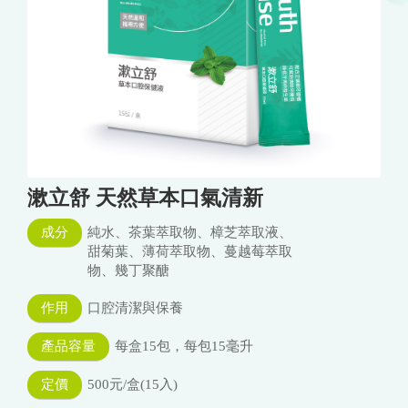
漱立舒 天然草本口氣清新
成分
純水、茶葉萃取物、樟芝萃取液、
甜菊葉、薄荷萃取物、蔓越莓萃取
物、幾丁聚醣
作用
口腔清潔與保養
產品容量
每盒15包，每包15毫升
定價
500元/盒(15入)