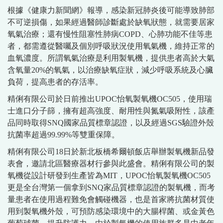
根據《健康力新聞網》報導，感染新冠肺炎後可能導致肺部
不可逆損傷，如果經過醫師診斷處於缺氧狀態，就需要居家
氧氣治療；還有慢性阻塞性肺病COPD、心肺功能不佳等患
者，都需遵從醫囑及個別呼吸狀況使用氧氣機，維持正常的
血氧濃度。所謂氧氣治療是利用製氧機，提供患者高於大氣
含氧量20%的氧氣，以治療缺氧症狀，減少呼吸系統及心臟
負荷，提高患者的存活率。
精俐有限公司於日前推出UPOC怡氧製氧機OC505，使用瑞
士進口分子篩，擁有超高強度、耐用性與氮氣吸附性，該產
品同時取得SNQ國家品質標章認證，以及經過SGS驗證外殼
抗菌率超過99.99%等雙重保障。
精俐有限公司18日於新北板橋希爾頓飯店舉辦製氧機新品發
表會，邀請北區醫療器材行參與此盛會。精俐有限公司的製
氧機從設計研發到生產皆為MIT，UPOC怡氧製氧機OC505
更是全台灣第一個拿到SNQ家品質標章認證的製氧機，而考
量患者在使用過程難免會觸碰機器，也是首家將抗菌材質使
用到製氧機外殼，可預防感染環境中的大腸桿菌、或金黃色