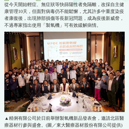
從今天開始輕症、無症狀等快篩陽性者免隔離，改採自主健
康管理10天，但面對病毒仍不能鬆懈，尤其許多中重度染疫
者康復後，出現肺部損傷等長新冠問題，成為疫後新威脅，
不過專家指出使用「製氧機」可有效緩解病情。
▲精俐有限公司於日前舉辦製氧機新品發表會，邀請北區醫
療器材行參與盛會。(圖／東大醫療器材股份有限公司提供)