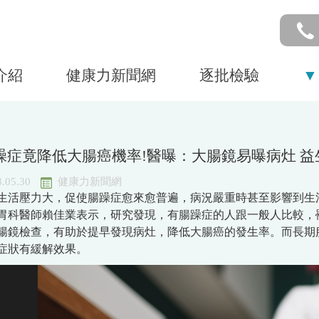
介紹
健康力新聞網
逐批檢驗
▼
躁症竟降低大腸癌機率!醫曝：大腸鏡易曝病灶 益
.05.30
健康力新聞網
生活壓力大，促使腸躁症愈來愈普遍，病況嚴重時甚至影響到生
胃科醫師賴佳業表示，研究發現，有腸躁症的人跟一般人比較，罹
腸鏡檢查，有助於提早發現病灶，降低大腸癌的發生率。而長期
症狀有緩解效果。