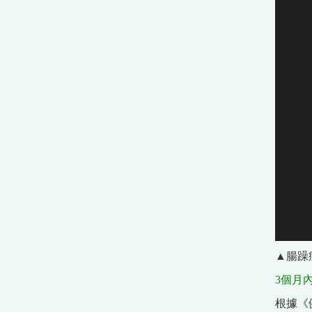
▲腸躁
3個月
根據《