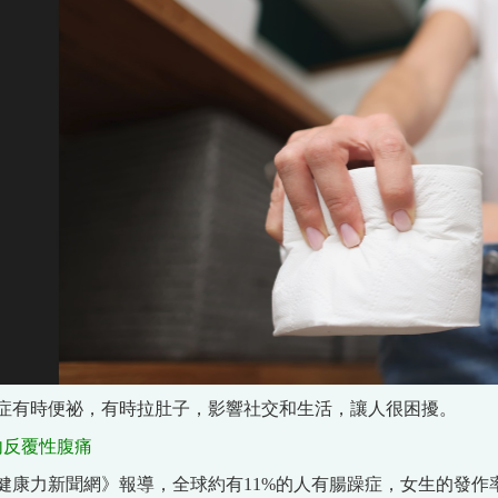
症有時便祕，有時拉肚子，影響社交和生活，讓人很困擾。
內反覆性腹痛
健康力新聞網》報導，全球約有11%的人有腸躁症，女生的發作率