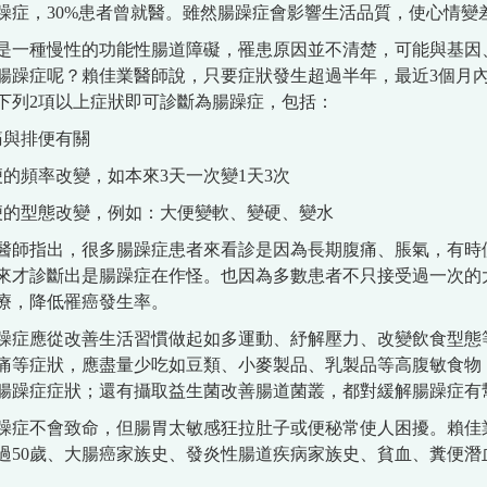
躁症，30%患者曾就醫。雖然腸躁症會影響生活品質，使心情變
是一種慢性的功能性腸道障礙，罹患原因並不清楚，可能與基因
腸躁症呢？賴佳業醫師說，只要症狀發生超過半年，最近3個月
下列2項以上症狀即可診斷為腸躁症，包括：
痛與排便有關
便的頻率改變，如本來3天一次變1天3次
便的型態改變，例如：大便變軟、變硬、變水
醫師指出，很多腸躁症患者來看診是因為長期腹痛、脹氣，有時
來才診斷出是腸躁症在作怪。也因為多數患者不只接受過一次的
療，降低罹癌發生率。
躁症應從改善生活習慣做起如多運動、紓解壓力、改變飲食型態
痛等症狀，應盡量少吃如豆類、小麥製品、乳製品等高腹敏食物
腸躁症症狀；還有攝取益生菌改善腸道菌叢，都對緩解腸躁症有
躁症不會致命，但腸胃太敏感狂拉肚子或便秘常使人困擾。賴佳
過50歲、大腸癌家族史、發炎性腸道疾病家族史、貧血、糞便