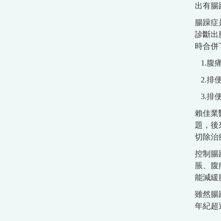
出有腸
腸躁症
診斷出
時合併
1.腹
2.排
3.排
賴佳業
題，後
切除治
控制腸
脹、腹
能減緩
雖然腸
年紀超